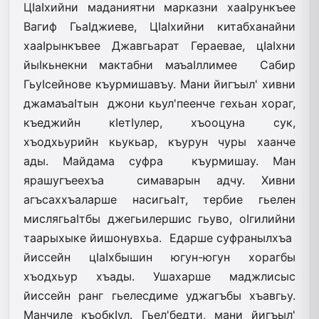
ЦIаIхийни маданиятни марказни хааIрункъее
Вагиф ГьаIджиеве, ЦIаIхийни китабханайни
хааIрынкъвее Джавгьарат Гераевае, цIаIхни
йыIкьнекни мактабни маъаIллимее Сабир
ГьуIсейнове къурмишавъу. Мани йигъыл' хивни
джамаъаIтын джони кьул'пеенче гехьан хораг,
къеджийн кIетIулер, хъооцуна сук,
хъодхьурийн кьукьар, къурун чуры хаанче
ады. Майдама суфра къурмишау. Ман
ярашугъеехъа симаварын адчу. Хивни
агъсаххъаларше насигьаIт, тербие гьелен
мислягьаIтбы джегьилершис гьуво, оIгилийни
таарыхыке йишонувхьа. Едарше суфранылхъа
йиссейн цIаIхбышин югун-югун хорагбы
хъодхьур хъады. Ушахарше маджлисыс
йиссейн ранг гьелесдиме уджагъбы хъавгьу.
Манчиле къобкIул. Гьел'бедти, мани йигъыл'