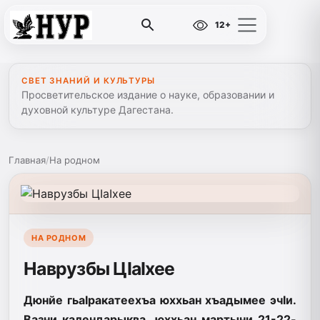
12+
СВЕТ ЗНАНИЙ И КУЛЬТУРЫ
Просветительское издание о науке, образовании и
духовной культуре Дагестана.
Главная
/
На родном
НА РОДНОМ
Наврузбы ЦIаIхее
Дюнйе гьаIракатеехъа юххьан хъадымее эчIи.
Вазни календарыква юххьан мартыни 21-22-