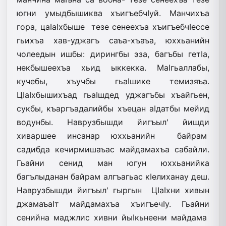
югни умыдбышиква хъигъебчIуй. Манчихъа
гора, цаIаIхбыше тезе сенеехъа хъигъебчIессе
гьихъа хав-уджагъ саъа-хъаъа, юххьанийн
чолеедын ишбы: дирингбы эза, багъбы гетIа,
некбышеехъа хьид ыккекка. МаIгьаллабы,
кучебы, хъучбы гьаIшике темизяъа.
ЦIаIхбышихъад гьаIшдед уджагъбы хъайгьен,
сукбы, къаргъадалийбы хъецан аIдатбы мейид
водунбы. Наврузбышди йигъыл' йишди
хиваршее инсанар юххьанийн байрам
садибда кечирмишаъас майдамахъа сабайли.
Гьайни сенид ман югун юххьанийка
багълыданан байрам алгъагьас кIелиханау деш.
Наврузбышди йигъыл' гыргын ЦIаIхни хивын
джамаъаIт майдамахъа хъигъечIу. Гьайни
сенийна маджлис хивни йыIкьнеени майдама