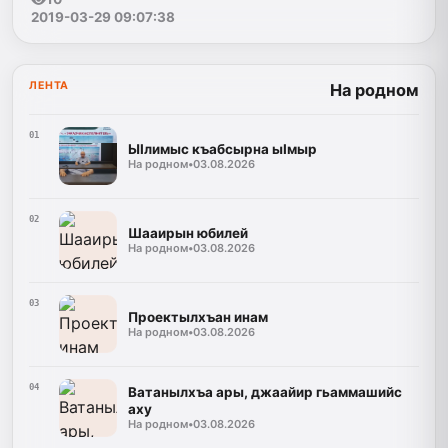
2019-03-29 09:07:38
ЛЕНТА
На родном
01
ЫIлимыс къабсырна ыIмыр
На родном
•
03.08.2026
02
Шааирын юбилей
На родном
•
03.08.2026
03
Проектылхъан инам
На родном
•
03.08.2026
04
Ватанылхъа ары, джаайир гьаммашийс
аху
На родном
•
03.08.2026