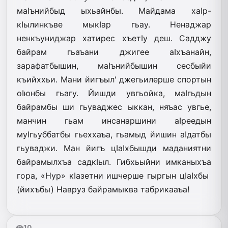
маIънийбыд ыхьайнбы. Майдама хаIр-
кIылинкъве мыкIар гьау. Ненаджар
ненкъуниджар хатирес хъетIу деш. Садджу
байрам гьаъани джигее аIхъанайн,
зарафатбышин, маIънийбышин сесбыйи
къийххьи. Мани йигъыл' джегьилерше спортын
оIюнбы гьагу. Йишди увгьойка, маIгьдын
байрамбы ши гьуваджес ыккан, няъас увгье,
манчин гьам инсанаршини аIреедын
муIгьуббатбы гьеххаъа, гьамыд йишин аIдатбы
гьуваджи. Ман йигъ цIаIхбышди маданиятни
байрамылхъа садкIыл. Гибхьыйни имканыхъа
гора, «Нур» кIазетни ишчерше гыргын цIаIхбы
(йихъбы) Навруз байрамыква табрикааъа!
10