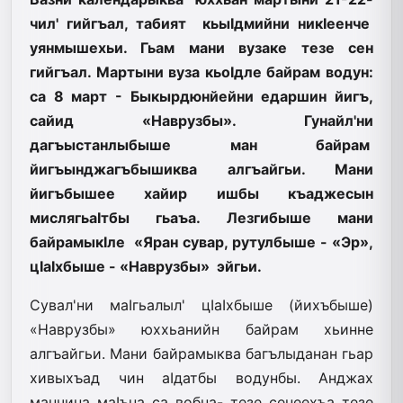
чил' гийгъал, табият кьыIдмийни никIеенче
уянмышехьи. Гьам мани вузаке тезе сен
гийгъал. Мартыни вуза кьоIдле байрам водун:
са 8 март - Быкырдюнйейни едаршин йигъ,
сайид «Наврузбы». Гунайл'ни
дагъыстанлыбыше ман байрам
йигъынджагъбышиква алгъайгьи. Мани
йигъбышее хайир ишбы къаджесын
мислягьаIтбы гьаъа. Лезгибыше мани
байрамыкIле «Яран сувар, рутулбыше - «Эр»,
цIаIхбыше - «Наврузбы» эйгьи.
Сувал'ни маIгьалыл' цIаIхб­ыше (йихъбыше)
«Наврузбы» юххьанийн байрам хьинне
алгъайгьи. Мани байрамыква багълыданан гьар
хивыхъад чин аIдатбы водунбы. Анджах
манчина маIъна са вобна- тезе сенеехъа тезе