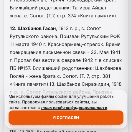
Ближайший родственник: Тагиева Айшат-
жена, с. Согют. (Т.7, стр. 374 «Книга памяти»).
12. Шахбанов Гасан,
1913 г. р., с. Согют
Рутульского района. Призван Рутульским РФК
11 марта 1940 г. Красноармеец-стрелок. Время
прекращения письменной связи - 22. Мая 1941
г. Пропал без вести в феврале 1942 г. в списках
ПБ №157. Ближайший родственник: Шахбанова
Гюляй - жена брата с. Согют. (Т. 7, стр. 381
«Книга памяти»).13. Шахбанов Сиражидин, 1918
г. р., с. Согют Рутульского района. Призван
Мы используем файлы cookie для улучшения работы
Рутульским РВК 11 февраля 1940 г.
сайта. Продолжая пользоваться сайтом, вы
Красноармеец-стрелок. Время прекращения
соглашаетесь с
политикой конфиденциальности
.
письменной связи - 15.декабря 1941 года.
Я СОГЛАСЕН
Пропал без вести в марте 1943 г. в списках
ПБ № 158. Ближайший родственник: