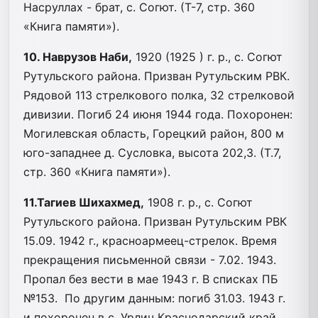
Насруллах - брат, с. Согют. (Т-7, стр. 360
«Книга памяти»).
10. Наврузов Наби,
1920 (1925 ) г. р., с. Согют
Рутульского района. Призван Рутульским РВК.
Рядовой 113 стрелкового полка, 32 стрелковой
дивизии. Погиб 24 июня 1944 года. Похоронен:
Могилевская область, Горецкий район, 800 м
юго-западнее д. Сусловка, высота 202,3. (Т.7,
стр. 360 «Книга памяти»).
11.Тагиев Шихахмед,
1908 г. р., с. Согют
Рутульского района. Призван Рутульским РВК
15.09. 1942 г., красноармеец-стрелок. Время
прекращения письменной связи - 7.02. 1943.
Пропал без вести в мае 1943 г. В списках ПБ
№153. По другим данным: погиб 31.03. 1943 г.
и похоронен в с. Урлич Краснодарский край.