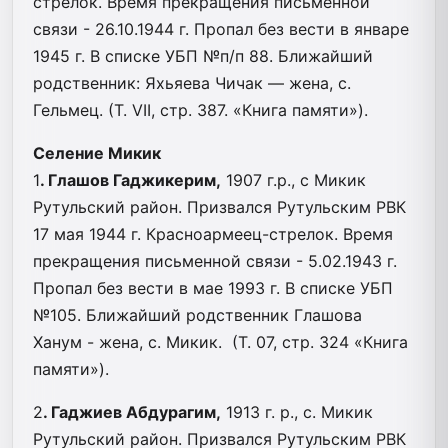
стрелок. Время прекращения письменной
связи - 26.10.1944 г. Пропал без вести в январе
1945 г. В списке УБП №п/п 88. Ближайший
родственник: Яхьяева Чичак — жена, с.
Гельмец. (Т. VII, стр. 387. «Книга памяти»).
Cеление Микик
1
. Глашов Гаджикерим,
1907 г.р., с Микик
Рутульский район. Призвался Рутульским РВК
17 мая 1944 г. Красноармеец-стрелок. Время
прекращения письменной связи - 5.02.1943 г.
Пропал без вести в мае 1993 г. В списке УБП
№105. Ближайший родственник Глашова
Ханум - жена, с. Микик. (Т. 07, стр. 324 «Книга
памяти»).
2
. Гаджиев Абдурагим,
1913 г. р., с. Микик
Рутульский район. Призвался Рутульским РВК