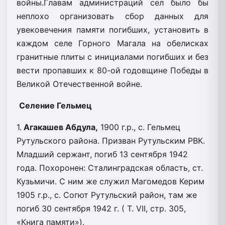
войны.Главам администраций сел было бы
неплохо организовать сбор данных для
увековечения памяти погибших, установить в
каждом селе Горного Магала на обелисках
гранитные плиты с инициалами погибших и без
вести пропавших к 80-ой годовщине Победы в
Великой Отечественной войне.
Селение Гельмец
1.
Агакашев Абдула,
1900 г.р., с. Гельмец
Рутульского района. Призван Рутульским РВК.
Младший сержант, погиб 13 сентября 1942
года. Похоронен: Сталинградская область, ст.
Кузьмичи. С ним же служил Магомедов Керим
1905 г.р., с. Согют Рутульский район, там же
погиб 30 сентября 1942 г. ( Т. VII, стр. 305,
«Книга памяти»).