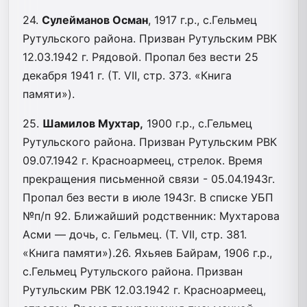
24.
Сулейманов Осман
, 1917 г.р., с.Гельмец
Рутульского района. Призван Рутульским РВК
12.03.1942 г. Рядовой. Пропал без вести 25
декабря 1941 г. (Т. VII, стр. 373. «Книга
памяти»).
25.
Шамилов Мухтар,
1900 г.р., с.Гельмец
Рутульского района. Призван Рутульским РВК
09.07.1942 г. Красноармеец, стрелок. Время
прекращения письменной связи - 05.04.1943г.
Пропал без вести в июле 1943г. В списке УБП
№п/п 92. Ближайший родственник: Мухтарова
Асми — дочь, с. Гельмец. (Т. VII, стр. 381.
«Книга памяти»).26. Яхьяев Байрам, 1906 г.р.,
с.Гельмец Рутульского района. Призван
Рутульским РВК 12.03.1942 г. Красноармеец,