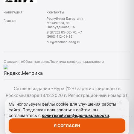
НАВИГАЦИЯ
КОНТАКТЫ
Республика Дагестан, г.
Главная
Махачкала, пр.
Насрутдинова, 1А
8 (8722) 65-02-70, +7
(960) 412-01-83
nur@etnomediadag.ru
О холдинге
Обратная связь
Политика конфиденциальности
Сетевое издание «Нур» (12+) зарегистрировано в
Роскомнадзоре 18.12.2020 г. Регистрационный номер ЭЛ
№ ФС 77 — 79794. Учредитель: ГОСУДАРСТВЕННОЕ
Мы используем файлы cookie для улучшения работы
БЮДЖЕТНОЕ УЧРЕЖДЕНИЕ РЕСПУБЛИКИ ДАГЕСТАН
сайта. Продолжая пользоваться сайтом, вы
соглашаетесь с
политикой конфиденциальности
.
"ЭТНОМЕДИАХОЛДИНГ "ДАГЕСТАН". Главный редактор —
Б. С. Абдуллаев. При использовании материалов сайта
Я СОГЛАСЕН
активная гиперссылка на nur-05.ru обязательна.