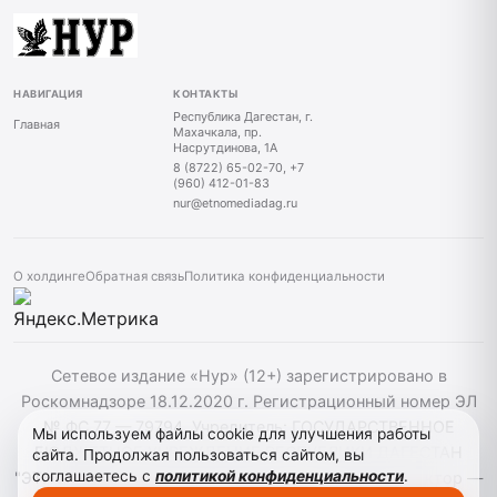
НАВИГАЦИЯ
КОНТАКТЫ
Республика Дагестан, г.
Главная
Махачкала, пр.
Насрутдинова, 1А
8 (8722) 65-02-70, +7
(960) 412-01-83
nur@etnomediadag.ru
О холдинге
Обратная связь
Политика конфиденциальности
Сетевое издание «Нур» (12+) зарегистрировано в
Роскомнадзоре 18.12.2020 г. Регистрационный номер ЭЛ
№ ФС 77 — 79794. Учредитель: ГОСУДАРСТВЕННОЕ
Мы используем файлы cookie для улучшения работы
БЮДЖЕТНОЕ УЧРЕЖДЕНИЕ РЕСПУБЛИКИ ДАГЕСТАН
сайта. Продолжая пользоваться сайтом, вы
соглашаетесь с
политикой конфиденциальности
.
"ЭТНОМЕДИАХОЛДИНГ "ДАГЕСТАН". Главный редактор —