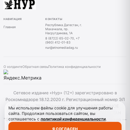
НАВИГАЦИЯ
КОНТАКТЫ
Республика Дагестан, г.
Главная
Махачкала, пр.
Насрутдинова, 1А
8 (8722) 65-02-70, +7
(960) 412-01-83
nur@etnomediadag.ru
О холдинге
Обратная связь
Политика конфиденциальности
Сетевое издание «Нур» (12+) зарегистрировано в
Роскомнадзоре 18.12.2020 г. Регистрационный номер ЭЛ
№ ФС 77 — 79794. Учредитель: ГОСУДАРСТВЕННОЕ
Мы используем файлы cookie для улучшения работы
БЮДЖЕТНОЕ УЧРЕЖДЕНИЕ РЕСПУБЛИКИ ДАГЕСТАН
сайта. Продолжая пользоваться сайтом, вы
соглашаетесь с
политикой конфиденциальности
.
"ЭТНОМЕДИАХОЛДИНГ "ДАГЕСТАН". Главный редактор —
Б. С. Абдуллаев. При использовании материалов сайта
Я СОГЛАСЕН