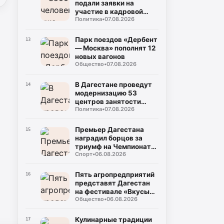
подали заявки на
участие в кадровой
Политика
•
07.08.2026
программе «Команда
Дагестана»
Парк поездов «Дербент
13
— Москва» пополнят 12
новых вагонов
Общество
•
07.08.2026
В Дагестане проведут
14
модернизацию 53
центров занятости
Политика
•
07.08.2026
населения
Премьер Дагестана
15
наградил борцов за
триумф на Чемпионате
Спорт
•
06.08.2026
России
Пять агропредприятий
16
представят Дагестан
на фестивале «Вкусы
Общество
•
06.08.2026
России» в Москве
Кулинарные традиции
17