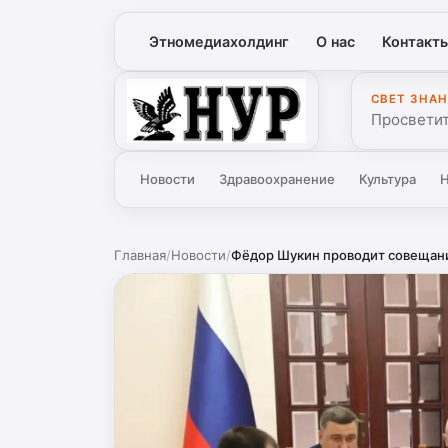
Этномедиахолдинг
О нас
Контакт
СВЕТ ЗНАН
Нур
Просветит
Новости
Здравоохранение
Культура
Н
Главная
/
Новости
/
Фёдор Шукин проводит совещание