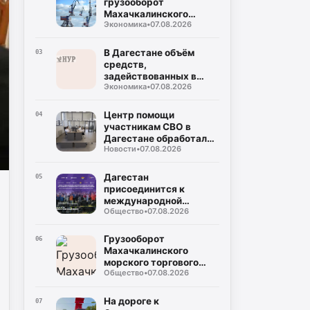
грузооборот
Махачкалинского
Экономика
•
07.08.2026
морского торгового
порта достиг примерно
2,49 млн тонн
В Дагестане объём
03
средств,
задействованных в
Экономика
•
07.08.2026
прорывных
инвестпроектах, достиг
132 млрд рублей
Центр помощи
04
участникам СВО в
Дагестане обработал
Новости
•
07.08.2026
около тысячи
обращений за полгода
Дагестан
05
присоединится к
международной
Общество
•
07.08.2026
очистке очистки
побережья
Каспийского моря
Грузооборот
06
Махачкалинского
морского торгового
Общество
•
07.08.2026
порта вырос на 45,9%
по сравнению с
прошлым годом
На дороге к
07