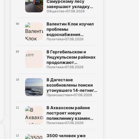
Самурскому лесу
завершают укладку
Общество
•
07.08.2026
асфальта
Валентин Клок изучил
08
проблемы
водоснабжения
Политика
•
07.08.2026
Буйнакска и
Буйнакского района
В Гергебильском и
09
Унцукульском районах
продолжают
Политика
•
07.08.2026
восстанавливать
дороги после ливней
В Дагестане
10
возобновлены поиски
утонувшего 14-летнего
Происшествия
•
07.08.2026
мальчика
В Ахвахском районе
11
построят новую
поликлинику взамен
Политика
•
07.08.2026
сгоревшей
3500 человек уже
12