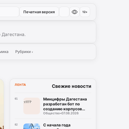
Печатная версия
12+
 Дагестана.
мика
Рубрики
▾
ЛЕНТА
Свежие новости
Минцифры Дагестана
01
разработан бот по
созданию корпусов
Общество
•
07.08.2026
национальных языков
народов Дагестана
С начала года
02