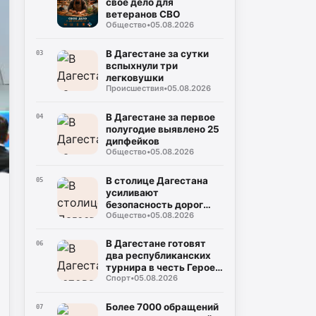
свое дело для
ветеранов СВО
Общество
•
05.08.2026
В Дагестане за сутки
03
вспыхнули три
легковушки
Происшествия
•
05.08.2026
В Дагестане за первое
04
полугодие выявлено 25
дипфейков
Общество
•
05.08.2026
В столице Дагестана
05
усиливают
безопасность дорог
Общество
•
05.08.2026
возле школ
В Дагестане готовят
06
два республиканских
турнира в честь Героев
Спорт
•
05.08.2026
России
Более 7000 обращений
07