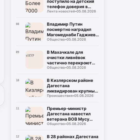
поступило на детский
телефон доверия в
Лента новостей
•
05.08.2026
Дагестане с начала
2026 года
Владимир Путин
08
посмертно наградил
Магомеднаби Гаджиева
Общество
•
05.08.2026
медалью «За отвагу»
В Махачкале для
09
очистки ливнёвок
частично перекроют
Общество
•
05.08.2026
Редукторный поселок
В Кизлярском районе
10
Дагестана
ликвидирован крупный
Происшествия
•
05.08.2026
очаг саранчи
Премьер-министр
11
Дагестана навестил
ветерана ВОВ Мусу
Общество
•
05.08.2026
Багаудинова в его новой
квартире
В 28 районах Дагестана
12