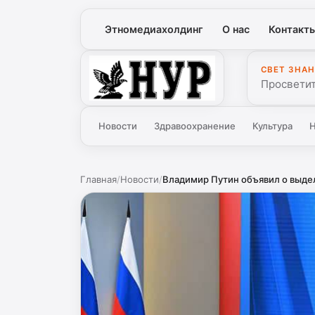
Этномедиахолдинг
О нас
Контакт
СВЕТ ЗНАН
Нур
Просветит
Новости
Здравоохранение
Культура
Н
Главная
/
Новости
/
Владимир Путин объявил о выдел