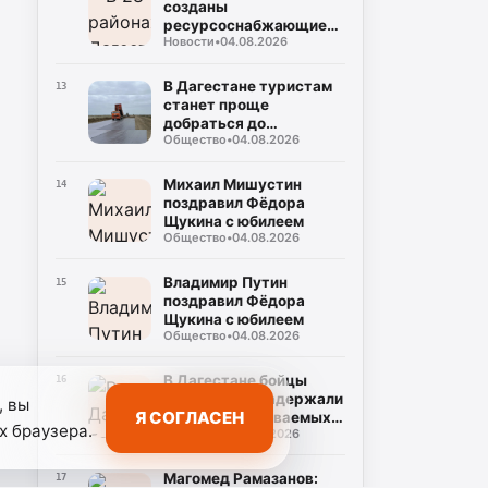
созданы
ресурсоснабжающие
Новости
•
04.08.2026
организации по
водоснабжению
В Дагестане туристам
13
станет проще
добраться до
Общество
•
04.08.2026
Аграханского
заказника благодаря
нацпроекту
Михаил Мишустин
14
поздравил Фёдора
Щукина с юбилеем
Общество
•
04.08.2026
Владимир Путин
15
поздравил Фёдора
Щукина с юбилеем
Общество
•
04.08.2026
В Дагестане бойцы
16
СОБР и МВД задержали
, вы
Я СОГЛАСЕН
троих подозреваемых в
х браузера.
Общество
•
04.08.2026
наркоторговле
Магомед Рамазанов:
17