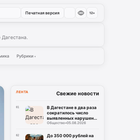
Печатная версия
12+
 Дагестана.
мика
Рубрики
▾
ЛЕНТА
Свежие новости
В Дагестане в два раза
01
сократилось число
выявленных нарушений
Общество
•
05.08.2026
при газопотреблении
До 350 000 рублей на
02