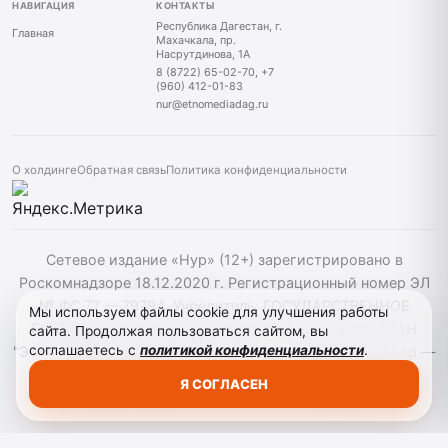
НАВИГАЦИЯ
КОНТАКТЫ
Республика Дагестан, г.
Главная
Махачкала, пр.
Насрутдинова, 1А
8 (8722) 65-02-70, +7
(960) 412-01-83
nur@etnomediadag.ru
О холдинге
Обратная связь
Политика конфиденциальности
Сетевое издание «Нур» (12+) зарегистрировано в
Роскомнадзоре 18.12.2020 г. Регистрационный номер ЭЛ
№ ФС 77 — 79794. Учредитель: ГОСУДАРСТВЕННОЕ
Мы используем файлы cookie для улучшения работы
БЮДЖЕТНОЕ УЧРЕЖДЕНИЕ РЕСПУБЛИКИ ДАГЕСТАН
сайта. Продолжая пользоваться сайтом, вы
соглашаетесь с
политикой конфиденциальности
.
"ЭТНОМЕДИАХОЛДИНГ "ДАГЕСТАН". Главный редактор —
Б. С. Абдуллаев. При использовании материалов сайта
Я СОГЛАСЕН
активная гиперссылка на nur-05.ru обязательна.