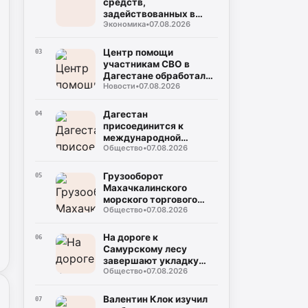
средств,
задействованных в
Экономика
•
07.08.2026
прорывных
инвестпроектах, достиг
132 млрд рублей
Центр помощи
03
участникам СВО в
Дагестане обработал
Новости
•
07.08.2026
около тысячи
обращений за полгода
Дагестан
04
присоединится к
международной
Общество
•
07.08.2026
очистке очистки
побережья
Каспийского моря
Грузооборот
05
Махачкалинского
морского торгового
Общество
•
07.08.2026
порта вырос на 45,9%
по сравнению с
прошлым годом
На дороге к
06
Самурскому лесу
завершают укладку
Общество
•
07.08.2026
асфальта
Валентин Клок изучил
07