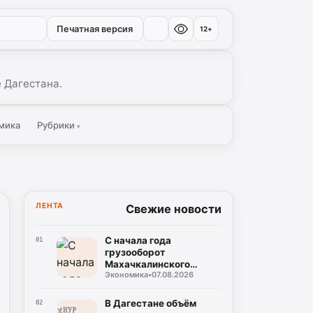
Печатная версия
12+
 Дагестана.
мика
Рубрики
▾
ЛЕНТА
Свежие новости
С начала года
01
грузооборот
Махачкалинского
Экономика
•
07.08.2026
морского торгового
порта достиг примерно
2,49 млн тонн
В Дагестане объём
02