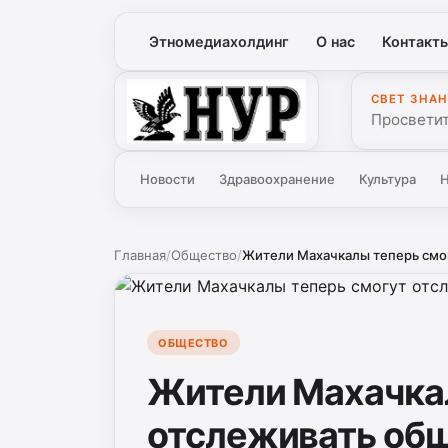
Этномедиахолдинг
О нас
Контакт
СВЕТ ЗНАН
Нур
Просветит
Новости
Здравоохранение
Культура
Н
Главная
/
Общество
/
Жители Махачкалы теперь смог
ОБЩЕСТВО
Жители Махачка
отслеживать общ