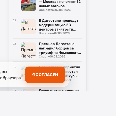
— Москва» пополнят 12
новых вагонов
Общество
•
07.08.2026
В Дагестане проведут
13
модернизацию 53
центров занятости
Политика
•
07.08.2026
населения
Премьер Дагестана
14
наградил борцов за
триумф на Чемпионате
Спорт
•
06.08.2026
России
Пять агропредприятий
15
, вы
представят Дагестан
Я СОГЛАСЕН
на фестивале «Вкусы
х браузера.
Общество
•
06.08.2026
России» в Москве
Кулинарные традиции
16
районов Дагестана
представят на
Общество
•
06.08.2026
фестивале "Наследие"
Фёдор Щукин
17