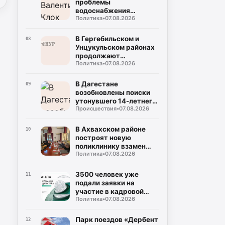
проблемы
водоснабжения
Политика
•
07.08.2026
Буйнакска и
Буйнакского района
В Гергебильском и
08
Унцукульском районах
продолжают
Политика
•
07.08.2026
восстанавливать
дороги после ливней
В Дагестане
09
возобновлены поиски
утонувшего 14-летнего
Происшествия
•
07.08.2026
мальчика
В Ахвахском районе
10
построят новую
поликлинику взамен
Политика
•
07.08.2026
сгоревшей
3500 человек уже
11
подали заявки на
участие в кадровой
Политика
•
07.08.2026
программе «Команда
Дагестана»
Парк поездов «Дербент
12