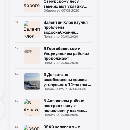
Самурскому лесу
завершают укладку
Общество
•
07.08.2026
асфальта
Валентин Клок изучил
08
проблемы
водоснабжения
Политика
•
07.08.2026
Буйнакска и
Буйнакского района
В Гергебильском и
09
Унцукульском районах
продолжают
Политика
•
07.08.2026
восстанавливать
дороги после ливней
В Дагестане
10
возобновлены поиски
утонувшего 14-летнего
Происшествия
•
07.08.2026
мальчика
В Ахвахском районе
11
построят новую
поликлинику взамен
Политика
•
07.08.2026
сгоревшей
3500 человек уже
12