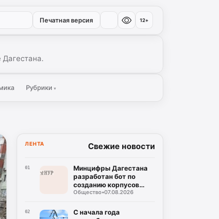
Печатная версия
12+
 Дагестана.
мика
Рубрики
▾
ЛЕНТА
Свежие новости
Минцифры Дагестана
01
разработан бот по
созданию корпусов
Общество
•
07.08.2026
национальных языков
народов Дагестана
С начала года
02