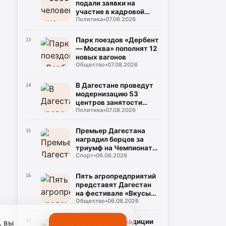
подали заявки на
участие в кадровой
Политика
•
07.08.2026
программе «Команда
Дагестана»
Парк поездов «Дербент
13
— Москва» пополнят 12
новых вагонов
Общество
•
07.08.2026
В Дагестане проведут
14
модернизацию 53
центров занятости
Политика
•
07.08.2026
населения
Премьер Дагестана
15
наградил борцов за
триумф на Чемпионате
Спорт
•
06.08.2026
России
Пять агропредприятий
16
представят Дагестан
на фестивале «Вкусы
Общество
•
06.08.2026
России» в Москве
Кулинарные традиции
, вы
17