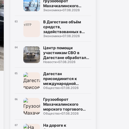
грузооборот
Махачкалинского
Экономика
•
07.08.2026
морского торгового
порта достиг примерно
2,49 млн тонн
В Дагестане объём
03
средств,
задействованных в
Экономика
•
07.08.2026
прорывных
инвестпроектах, достиг
132 млрд рублей
Центр помощи
04
участникам СВО в
Дагестане обработал
Новости
•
07.08.2026
около тысячи
обращений за полгода
Дагестан
05
присоединится к
международной
Общество
•
07.08.2026
очистке очистки
побережья
Каспийского моря
Грузооборот
06
Махачкалинского
морского торгового
Общество
•
07.08.2026
порта вырос на 45,9%
по сравнению с
прошлым годом
На дороге к
07