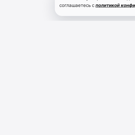
соглашаетесь с
политикой конф
НУР - СВЕТ
Просветительское издание о науке, образовании
культуре Дагестана.