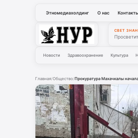
Этномедиахолдинг
О нас
Контакт
СВЕТ ЗНАН
Нур
Просветит
Новости
Здравоохранение
Культура
Н
Главная
/
Общество
/
Прокуратура Махачкалы начала 