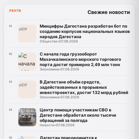
ЛЕНТА
Свежие новости
Минцифры Дагестана разработан бот по
01
созданию корпусов национальных языков
народов Дагестана
Общество
•
07.08.2026
С начала года грузооборот
02
Махачкалинского морского торгового
порта достиг примерно 2,49 млн тонн
Экономика
•
07.08.2026
В Дагестане объём средств,
03
задействованных в прорывных
инвестпроектах, достиг 132 млрд рублей
Экономика
•
07.08.2026
Центр помощи участникам СВО в
04
Дагестане обработал около тысячи
обращений за полгода
Новости
•
07.08.2026
Дагестан присоединится к
05