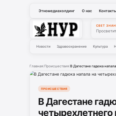
Этномедиахолдинг
О нас
Контакт
СВЕТ ЗНАН
Нур
Просветит
Новости
Здравоохранение
Культура
Н
Главная
/
Происшествия
/
В Дагестане гадюка напала
ПРОИСШЕСТВИЯ
В Дагестане гадю
четырехлетнего