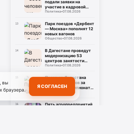
подали заявки на
участие в кадровой
Политика
•
07.08.2026
программе «Команда
Дагестана»
Парк поездов «Дербент
13
— Москва» пополнят 12
новых вагонов
Общество
•
07.08.2026
В Дагестане проведут
14
модернизацию 53
центров занятости
Политика
•
07.08.2026
населения
Премьер Дагестана
15
, вы
наградил борцов за
Я СОГЛАСЕН
триумф на Чемпионате
х браузера.
Спорт
•
06.08.2026
России
Пять агропредприятий
16
представят Дагестан
на фестивале «Вкусы
Общество
•
06.08.2026
России» в Москве
Кулинарные традиции
17