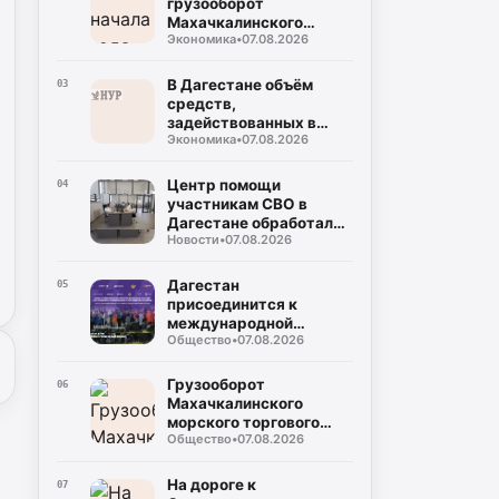
грузооборот
Махачкалинского
Экономика
•
07.08.2026
морского торгового
порта достиг примерно
2,49 млн тонн
В Дагестане объём
03
средств,
задействованных в
Экономика
•
07.08.2026
прорывных
инвестпроектах, достиг
132 млрд рублей
Центр помощи
04
участникам СВО в
Дагестане обработал
Новости
•
07.08.2026
около тысячи
обращений за полгода
Дагестан
05
присоединится к
международной
Общество
•
07.08.2026
очистке очистки
побережья
Каспийского моря
Грузооборот
06
Махачкалинского
морского торгового
Общество
•
07.08.2026
порта вырос на 45,9%
по сравнению с
прошлым годом
На дороге к
07