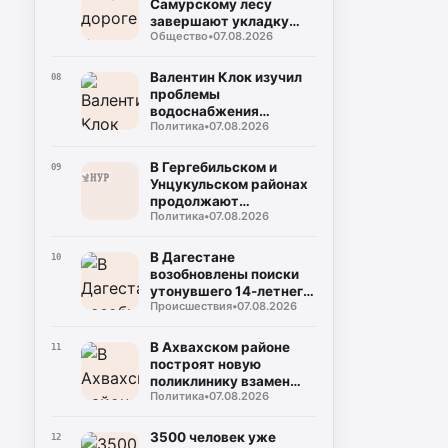
Самурскому лесу
завершают укладку
Общество
•
07.08.2026
асфальта
Валентин Клок изучил
08
проблемы
водоснабжения
Политика
•
07.08.2026
Буйнакска и
Буйнакского района
В Гергебильском и
09
Унцукульском районах
продолжают
Политика
•
07.08.2026
восстанавливать
дороги после ливней
В Дагестане
10
возобновлены поиски
утонувшего 14-летнего
Происшествия
•
07.08.2026
мальчика
В Ахвахском районе
11
построят новую
поликлинику взамен
Политика
•
07.08.2026
сгоревшей
3500 человек уже
12