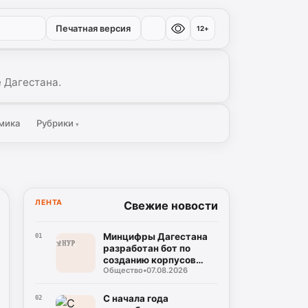
Печатная версия
12+
 Дагестана.
мика
Рубрики
▾
ЛЕНТА
Свежие новости
Минцифры Дагестана
01
разработан бот по
созданию корпусов
Общество
•
07.08.2026
национальных языков
народов Дагестана
С начала года
02