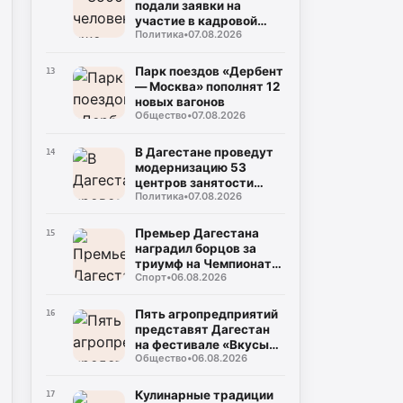
подали заявки на
участие в кадровой
Политика
•
07.08.2026
программе «Команда
Дагестана»
Парк поездов «Дербент
13
— Москва» пополнят 12
новых вагонов
Общество
•
07.08.2026
В Дагестане проведут
14
модернизацию 53
центров занятости
Политика
•
07.08.2026
населения
Премьер Дагестана
15
наградил борцов за
триумф на Чемпионате
Спорт
•
06.08.2026
России
Пять агропредприятий
16
представят Дагестан
на фестивале «Вкусы
Общество
•
06.08.2026
России» в Москве
Кулинарные традиции
17