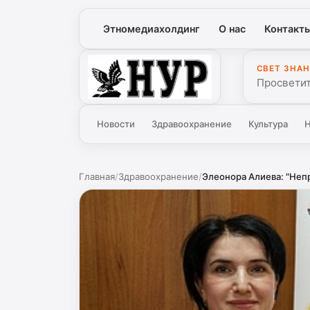
Этномедиахолдинг
О нас
Контакт
СВЕТ ЗНАН
Нур
Просветит
Новости
Здравоохранение
Культура
Н
Главная
/
Здравоохранение
/
Элеонора Алиева: "Непр