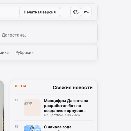
Печатная версия
12+
 Дагестана.
мика
Рубрики
▾
ЛЕНТА
Свежие новости
Минцифры Дагестана
01
разработан бот по
созданию корпусов
Общество
•
07.08.2026
национальных языков
народов Дагестана
С начала года
02