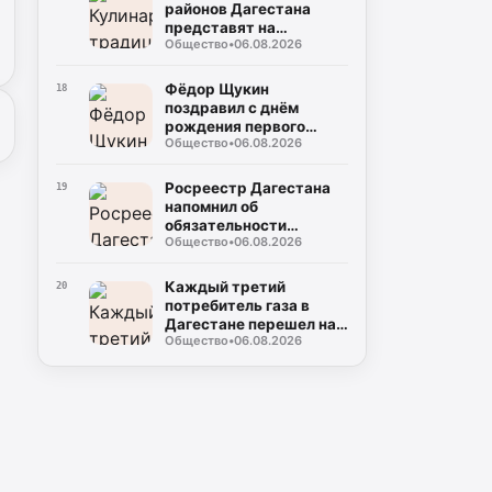
районов Дагестана
представят на
Общество
•
06.08.2026
фестивале "Наследие"
Фёдор Щукин
18
поздравил с днём
рождения первого
Общество
•
06.08.2026
президента Дагестана
Муху Алиева
Росреестр Дагестана
19
напомнил об
обязательности
Общество
•
06.08.2026
межевания участков
для совершения сделок
Каждый третий
20
потребитель газа в
Дагестане перешел на
Общество
•
06.08.2026
онлайн-оплату