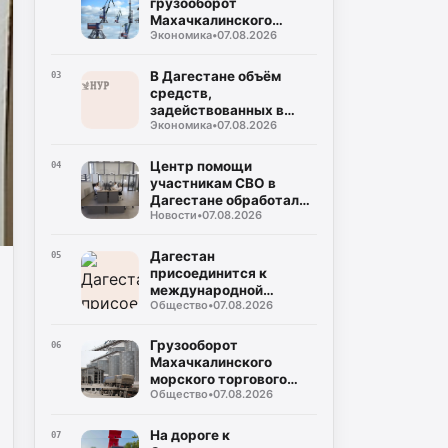
грузооборот
Махачкалинского
Экономика
•
07.08.2026
морского торгового
порта достиг примерно
2,49 млн тонн
В Дагестане объём
03
средств,
задействованных в
Экономика
•
07.08.2026
прорывных
инвестпроектах, достиг
132 млрд рублей
Центр помощи
04
участникам СВО в
Дагестане обработал
Новости
•
07.08.2026
около тысячи
обращений за полгода
Дагестан
05
присоединится к
международной
Общество
•
07.08.2026
очистке очистки
побережья
Каспийского моря
Грузооборот
06
Махачкалинского
морского торгового
Общество
•
07.08.2026
порта вырос на 45,9%
по сравнению с
прошлым годом
На дороге к
07