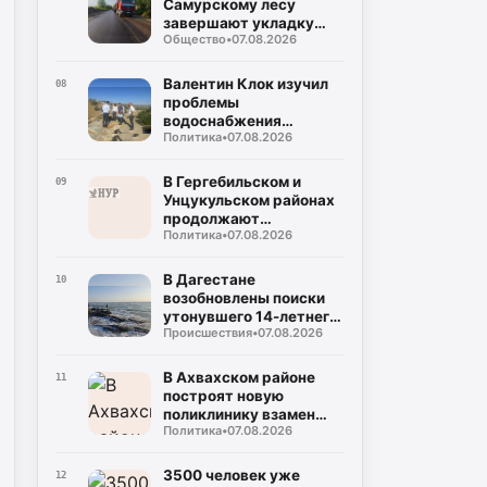
Самурскому лесу
завершают укладку
Общество
•
07.08.2026
асфальта
Валентин Клок изучил
08
проблемы
водоснабжения
Политика
•
07.08.2026
Буйнакска и
Буйнакского района
В Гергебильском и
09
Унцукульском районах
продолжают
Политика
•
07.08.2026
восстанавливать
дороги после ливней
В Дагестане
10
возобновлены поиски
утонувшего 14-летнего
Происшествия
•
07.08.2026
мальчика
В Ахвахском районе
11
построят новую
поликлинику взамен
Политика
•
07.08.2026
сгоревшей
3500 человек уже
12