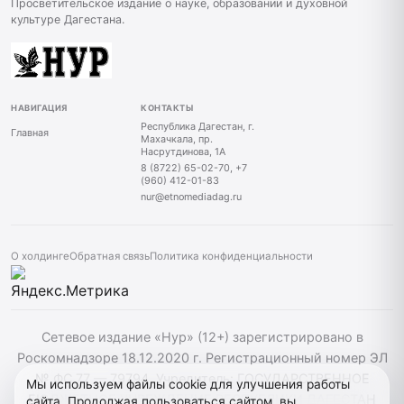
Просветительское издание о науке, образовании и духовной
культуре Дагестана.
НАВИГАЦИЯ
КОНТАКТЫ
Республика Дагестан, г.
Главная
Махачкала, пр.
Насрутдинова, 1А
8 (8722) 65-02-70, +7
(960) 412-01-83
nur@etnomediadag.ru
О холдинге
Обратная связь
Политика конфиденциальности
Сетевое издание «Нур» (12+) зарегистрировано в
Роскомнадзоре 18.12.2020 г. Регистрационный номер ЭЛ
№ ФС 77 — 79794. Учредитель: ГОСУДАРСТВЕННОЕ
Мы используем файлы cookie для улучшения работы
БЮДЖЕТНОЕ УЧРЕЖДЕНИЕ РЕСПУБЛИКИ ДАГЕСТАН
сайта. Продолжая пользоваться сайтом, вы