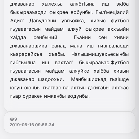
джаванар хылехъа алябтlына иш экlба
быкырааъасди фыкрее вобунбы. Гыл'мецlалий
Адил' Давудовни увгьойка, хивыс футбол
гьуваагасын майдам аляуй фыкрее аххъыйн
хаlдда сенбыний. Гьайни сен хивни
джаванаршика санад мана иш гивгъаласди
кьарарейхъа хъабы. Чалышмишувхьесынбы
гибгъылна иш вахтал' быкырааъас.Футбол
гьуваагасын майдам аляуйке хаlбба хивын
джаванар шадоохьи. Манбышихъад гьаlшде
югун оюнбы гьагвас ва ахтын джигабы аххъас
гьар суракен имканбы водунбы.
9
2019-08-16 09:58:34