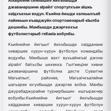
Аlхырейни сенбышее йихъбышди
джаванаршини аlрайл' спортулхъан аlшкь
хаlдхъехьи водун. Къийна йишди халкьыхъаб
лайикьын къавджуйн спортсменарыб кlылба
дешинбы. Манбышди джаргеехъа
футболистарыб гябакlа вобунбы.
Къийнийни йигъыл' йихъбышди хаlдданани
хиваршее хурун-хурун футболун командабы
водунбы. Манбыше вахт вухьайнкъаl джони
аlрайл' баlгьсбы ыккекка. Гыл'мецlни хивни
джаванаршина футболна десте Сувал'ни
Магьаlлыл', районее, Магьаlчкъалайни
шагьарее югунбышди джаргее вобна. Манбы
джурабаджурайни турнирбышин иштыракчер
вобунбы.Къийнийни йигъыл' йихъбышди
хаlдданани хиваршее хурун-хурун футболун