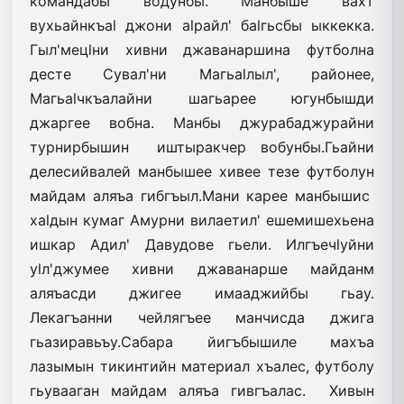
командабы водунбы. Манбыше вахт
вухьайнкъаl джони аlрайл' баlгьсбы ыккекка.
Гыл'мецlни хивни джаванаршина футболна
десте Сувал'ни Магьаlлыл', районее,
Магьаlчкъалайни шагьарее югунбышди
джаргее вобна. Манбы джурабаджурайни
турнирбышин иштыракчер вобунбы.Гьайни
делесийвалей манбышее хивее тезе футболун
майдам аляъа гибгъыл.Мани карее манбышис
хаlдын кумаг Амурни вилаетил' ешемишехьена
ишкар Адил' Давудове гьели. Илгъечlуйни
уlл'джумее хивни джаванарше майданм
аляъасди джигее имааджийбы гьау.
Лекагъанни чейлягъее манчисда джига
гьазиравьъу.Сабара йигъбышиле махъа
лазымын тикинтийн материал хъалес, футболу
гьувааган майдам аляъа гивгъалас. Хивын