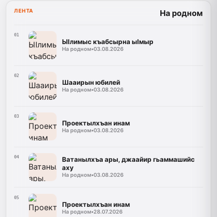
ЛЕНТА
На родном
01
ЫIлимыс къабсырна ыIмыр
На родном
•
03.08.2026
02
Шааирын юбилей
На родном
•
03.08.2026
03
Проектылхъан инам
На родном
•
03.08.2026
04
Ватанылхъа ары, джаайир гьаммашийс
аху
На родном
•
03.08.2026
05
Проектылхъан инам
На родном
•
28.07.2026