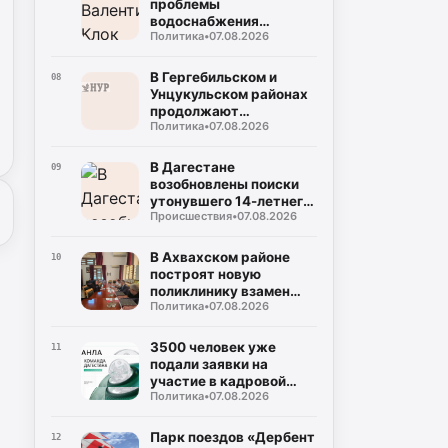
проблемы
водоснабжения
Политика
•
07.08.2026
Буйнакска и
Буйнакского района
В Гергебильском и
08
Унцукульском районах
продолжают
Политика
•
07.08.2026
восстанавливать
дороги после ливней
В Дагестане
09
возобновлены поиски
утонувшего 14-летнего
Происшествия
•
07.08.2026
мальчика
В Ахвахском районе
10
построят новую
поликлинику взамен
Политика
•
07.08.2026
сгоревшей
3500 человек уже
11
подали заявки на
участие в кадровой
Политика
•
07.08.2026
программе «Команда
Дагестана»
Парк поездов «Дербент
12