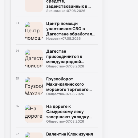
средств,
задействованных в
Экономика
•
07.08.2026
прорывных
инвестпроектах, достиг
132 млрд рублей
Центр помощи
03
участникам СВО в
Дагестане обработал
Новости
•
07.08.2026
около тысячи
обращений за полгода
Дагестан
04
присоединится к
международной
Общество
•
07.08.2026
очистке очистки
побережья
Каспийского моря
Грузооборот
05
Махачкалинского
морского торгового
Общество
•
07.08.2026
порта вырос на 45,9%
по сравнению с
прошлым годом
На дороге к
06
Самурскому лесу
завершают укладку
Общество
•
07.08.2026
асфальта
Валентин Клок изучил
07