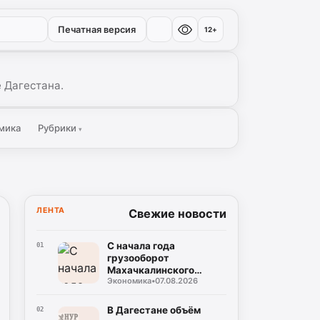
Печатная версия
12+
 Дагестана.
мика
Рубрики
▾
ЛЕНТА
Свежие новости
С начала года
01
грузооборот
Махачкалинского
Экономика
•
07.08.2026
морского торгового
порта достиг примерно
2,49 млн тонн
В Дагестане объём
02