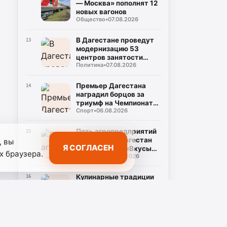
— Москва» пополнят 12
новых вагонов
Общество
•
07.08.2026
В Дагестане проведут
13
модернизацию 53
центров занятости
Политика
•
07.08.2026
населения
Премьер Дагестана
14
наградил борцов за
триумф на Чемпионате
Спорт
•
06.08.2026
России
Пять агропредприятий
15
представят Дагестан
, вы
Я СОГЛАСЕН
на фестивале «Вкусы
х браузера.
Общество
•
06.08.2026
России» в Москве
Кулинарные традиции
16
районов Дагестана
представят на
Общество
•
06.08.2026
фестивале "Наследие"
Фёдор Щукин
17