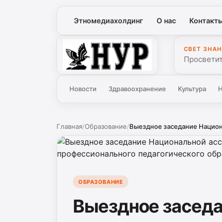
Этномедиахолдинг
О нас
Контакт
СВЕТ ЗНАН
Нур
Просветит
Новости
Здравоохранение
Культура
Н
Главная
/
Образование
/
Выездное заседание Национа
ОБРАЗОВАНИЕ
Выездное засед