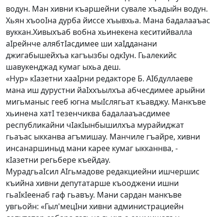
водун. Ман хивни къаршейни сувале хъадыйн водун.
Хьян хъооIна дурба йиссе хъывхьа. Мана бадалааъас
вуккан.Хивыхъаб вобна хьинекена кеситийвалла
аIрейнче алябтIасдимее ши хаIдданани
джигабышейхъа кагъызбы одкIун. Гьалекийс
шавукенджад кумаг ыхьа деш.
«Нур» кIазетни хааIрни редакторе Б. АIбдуллаеве
мана иш дурустни йаIххъылхъа абчесдимее арыйни
мигьманыс гееб югна мыIслягьат къавджу. Манкъве
хьинена хатI тезенчиква бадалааъасдимее
республикайни чIакIынбышилхъа мурайиджат
гьаъас ыкканва агъмишау. Манчиле гъайре, хивни
инсанаршиныд мани карее кумаг ыкканнва, -
кIазетни регьбере къейдау.
МурадгьаIсил АIгьмадове редакциейни ишчершис
къийна хивни депутатарше къооджени ишни
гьаIкIеенаб гаф гьавъу. Мани сардан манкъве
увгьойн: «Гыл'мецIни хивни администрациейн