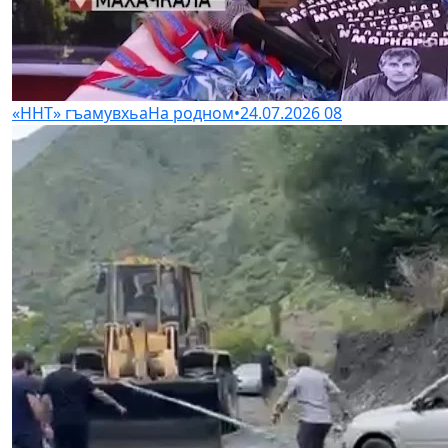
«ННТ» гъамувхьа
На родном
•
24.07.2026
08