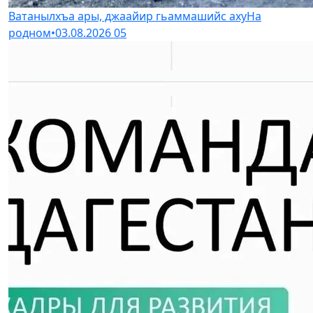
Ватанылхъа ары, джаайир гьаммашийс аху
На
родном
•
03.08.2026
05