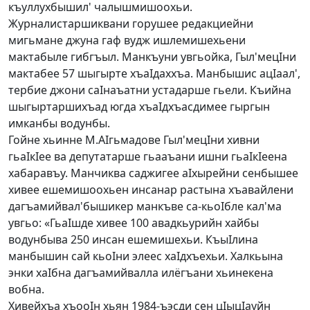
къуллухбышил' чалышмишоохьи.
Журналистаршиквани горушее редакциейни
мигьмане джуна гаф вудж ишлемишехьени
мактабыле гибгъыл. Манкъуни увгьойка, Гыл'мецIни
мактабее 57 шыгырте хъаIдаххъа. Манбышис ацIаал',
тербие джони саIнаъатни устадарше гьели. Къийна
шыгыртаршихъад югда хъаIдхъасдимее гыргын
имканбы водунбы.
Гойне хьинне М.АIгьмадове Гыл'мецIни хивни
гьаIкIее ва депутатарше гьааъани ишни гьаIкIеена
хабаравъу. Манчиква саджигее аIхырейни сенбышее
хивее ешемишоохьен инсанар растына хъавайлени
дагъамийвал'бышикер манкъве са-кьоIбле кал'ма
увгьо: «ГьаIшде хивее 100 авадкьурийн хайбы
водунбыва 250 инсан ешемишехьи. КъыIлина
манбышин сай кьоIни элеес хаIдхъехьи. Халкьына
энки хаIбна дагъамийвалла илёгъани хьинекена
вобна.
Хивейхъа хъооIн хьян 1984-ъэсди сен цIыцIауйн