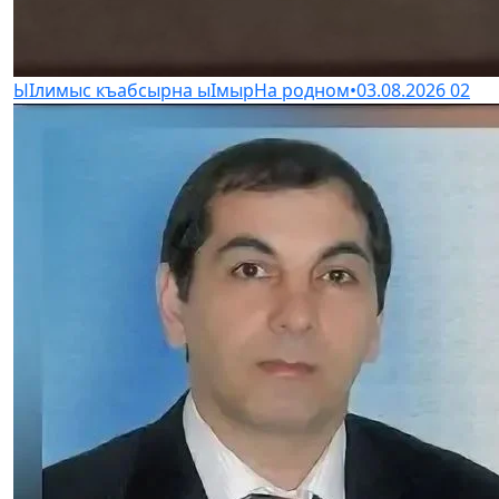
ЫIлимыс къабсырна ыIмыр
На родном
•
03.08.2026
02