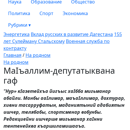
Наука
Образование
Общество
Политика
Спорт
Экономика
Рубрики
▾
Энергетика
Вклад русских в развитие Дагестана
155
лет Сулейману Стальскому
Военная служба по
контракту
Главная
/
На родном
На родном
МаIъаллим-депутатыквана
гаф
"Нур» кIазетейхъа йигъыс хаIбба мигьманар
абайли. Манбы ааIлимар, маъаIллимар, дохтурар,
хивни тасарруфатын, маданиятыний адабиятын
ишчер, телябабы, спортсменар вобунбы.
Редакциейни ишчерше мигьманар хаIнни
тентенейква къаршиламишааъа.