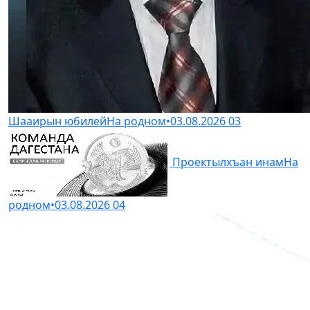
Шааирын юбилей
На родном
•
03.08.2026
03
Проектылхъан инам
На
родном
•
03.08.2026
04