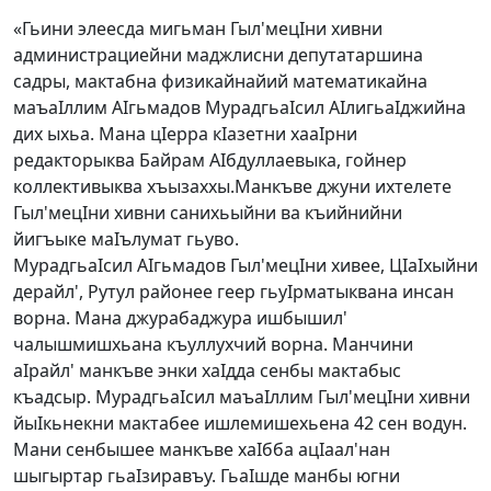
«Гьини элеесда мигьман Гыл'мецIни хивни
администрациейни маджлисни депутатаршина
садры, мактабна физикайнайий математикайна
маъаIллим АIгьмадов МурадгьаIсил АIлигьаIджийна
дих ыхьа. Мана цIерра кIазетни хааIрни
редакторыква Байрам АIбдуллаевыка, гойнер
коллективыква хъызаххы.Манкъве джуни ихтелете
Гыл'мецIни хивни санихьыйни ва къийнийни
йигъыке маIълумат гьуво.
МурадгьаIсил АIгьмадов Гыл'мецIни хивее, ЦIаIхыйни
дерайл', Рутул районее геер гьуIрматыквана инсан
ворна. Мана джурабаджура ишбышил'
чалышмишхьана къуллухчий ворна. Манчини
аIрайл' манкъве энки хаIдда сенбы мактабыс
къадсыр. МурадгьаIсил маъаIллим Гыл'мецIни хивни
йыIкьнекни мактабее ишлемишехьена 42 сен водун.
Мани сенбышее манкъве хаIбба ацIаал'нан
шыгыртар гьаIзиравъу. ГьаIшде манбы югни