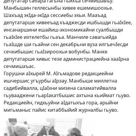
депутатар сабара гагьна гьихъа сечмишавъу.
Манбышин геллесынбы хивее ешемишоохье.
Шахъад экIда-экIда сессиебы эхьи. Мааъад
депутатарше хивееъад къаджесди ишбышди гьаIкIее,
инсанаршини ешайиш-экономикайни суалбышди
гьаIкIее ихтелетбы гьаъа. Манчиле савагьийда
гьаIшде ши гьайни сен декабрьни вуза илгъечIесди
сечкибышис гьаIзироохьи вобунбы. Манке
депутатарше хивыс тезе администрациейна хааIрна
сечмишаъас.
Горушни аIхырей М. АIгьмадове редакциейни
ишчершис угъурбы аIрзау. Манбыше миллетна
садибийвалла, цIаIхни мизена саламатийвалла
гьувааджени гьарIакатбышис ахтына кьиймат гьуво.
Редакциейн, гидхьуйни аIдатыхъа гора, арыйни
мигьманыс пайис китаббыйий журналбы гьуво.