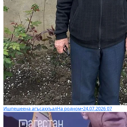
Ишпешеена агъсаххъал
На родном
•
24.07.2026
07