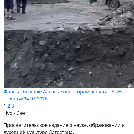
Фалякатбышике Аллагье ши къорамышааъанбы
На
родном
•
24.07.2026
1
2
3
Нур - Свет
Просветительское издание о науке, образовании и
духовной культуре Дагестана.