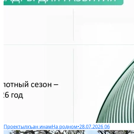
Проектылхъан инам
На родном
•
28.07.2026
06